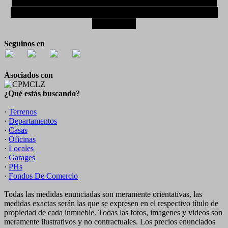
Zamora y alrededores. Brindamos asesoramiento
profesional, transparente y personalizado en cada
operación.
Seguinos en
Asociados con
¿Qué estás buscando?
·
Terrenos
·
Departamentos
·
Casas
·
Oficinas
·
Locales
·
Garages
·
PHs
·
Fondos De Comercio
Todas las medidas enunciadas son meramente orientativas, las
medidas exactas serán las que se expresen en el respectivo título de
propiedad de cada inmueble. Todas las fotos, imagenes y videos son
meramente ilustrativos y no contractuales. Los precios enunciados