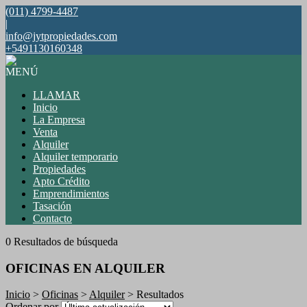
(011) 4799-4487
|
info@jytpropiedades.com
+5491130160348
MENÚ
LLAMAR
Inicio
La Empresa
Venta
Alquiler
Alquiler temporario
Propiedades
Apto Crédito
Emprendimientos
Tasación
Contacto
0 Resultados de búsqueda
OFICINAS EN ALQUILER
Inicio
>
Oficinas
>
Alquiler
> Resultados
Ordenar por