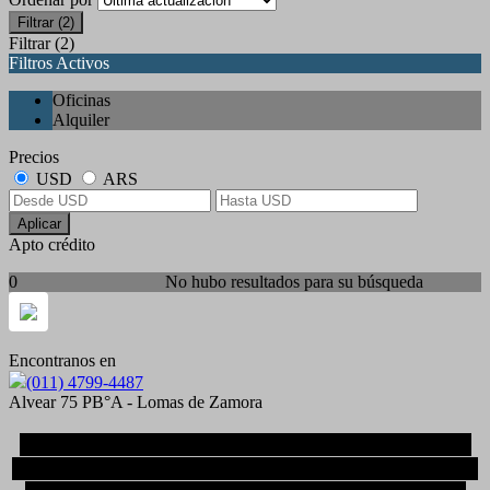
Filtrar
(2)
Filtrar
(2)
Filtros Activos
Oficinas
Alquiler
Precios
USD
ARS
Aplicar
Apto crédito
0
No hubo resultados para su búsqueda
Encontranos en
(011) 4799-4487
Alvear 75 PB°A - Lomas de Zamora
JyT Propiedades
es una inmobiliaria especializada
en compra, venta, alquiler y tasaciones en Lomas de